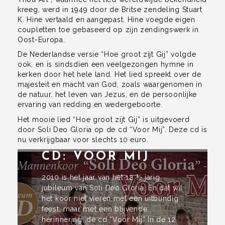
kreeg, werd in 1949 door de Britse zendeling Stuart
K. Hine vertaald en aangepast. Hine voegde eigen
coupletten toe gebaseerd op zijn zendingswerk in
Oost-Europa.
De Nederlandse versie “Hoe groot zijt Gij” volgde
ook, en is sindsdien een veelgezongen hymne in
kerken door het hele land. Het lied spreekt over de
majesteit en macht van God, zoals waargenomen in
de natuur, het leven van Jezus, en de persoonlijke
ervaring van redding en wedergeboorte.
Het mooie lied “Hoe groot zijt Gij” is uitgevoerd
door Soli Deo Gloria op de cd “Voor Mij”. Deze cd is
nu verkrijgbaar voor slechts 10 euro.
CD: VOOR MIJ
2010 is het jaar van het 12 ½ jarig
jubileum van Soli Deo Gloria. En dat wil
het koor niet vieren met een uitbundig
feest, maar met een blijvende
herinnering: de cd “Voor Mij” In de 12