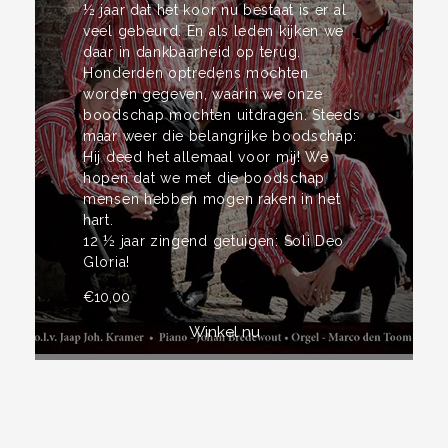
½ jaar dat het koor nu bestaat is er al
veel gebeurd. En als leden kijken we
daar in dankbaarheid op terug.
Honderden optredens mochten
worden gegeven, waarin we onze
boodschap mochten uitdragen. Steeds
maar weer die belangrijke boodschap:
Hij deed het allemaal voor mij! We
hopen dat we met die boodschap
mensen hebben mogen raken in het
hart.
12 ½ jaar zingend getuigen: Soli Deo
Gloria!
€
10,00
Winkel nu