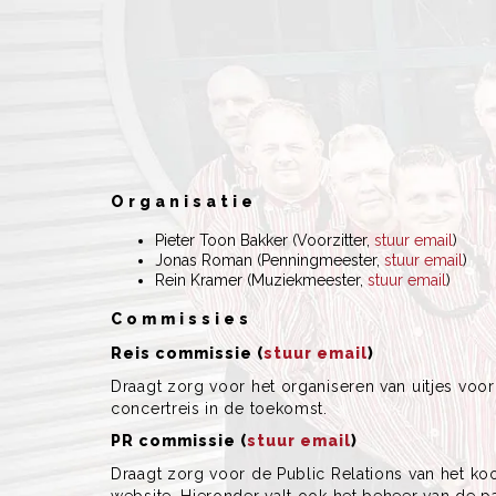
Organisatie
Pieter Toon Bakker (Voorzitter,
stuur email
)
Jonas Roman (Penningmeester,
stuur email
)
Rein Kramer (Muziekmeester,
stuur email
)
Commissies
Reis commissie (
stuur email
)
Draagt zorg voor het organiseren van uitjes voor
concertreis in de toekomst.
PR commissie (
stuur email
)
Draagt zorg voor de Public Relations van het koo
website. Hieronder valt ook het beheer van de pa