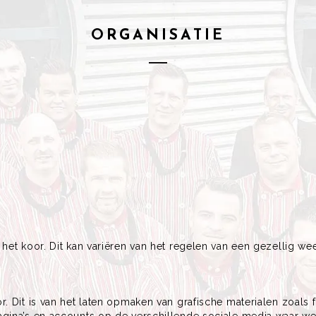
ORGANISATIE
 het koor. Dit kan variëren van het regelen van een gezellig w
r. Dit is van het laten opmaken van grafische materialen zoals 
gina’s en accounts op de verschillende sociale media waar we a