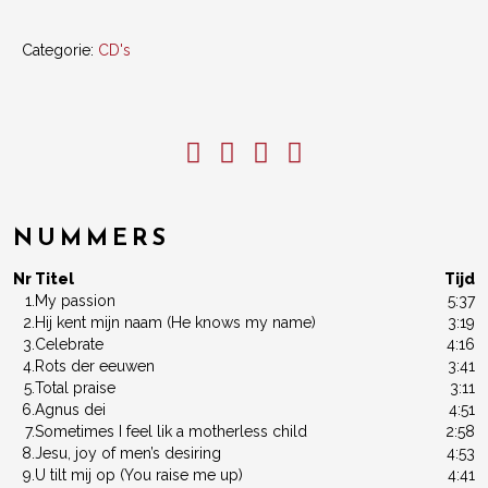
Categorie:
CD's
NUMMERS
Nr
Titel
Tijd
1.
My passion
5:37
2.
Hij kent mijn naam (He knows my name)
3:19
3.
Celebrate
4:16
4.
Rots der eeuwen
3:41
5.
Total praise
3:11
6.
Agnus dei
4:51
7.
Sometimes I feel lik a motherless child
2:58
8.
Jesu, joy of men’s desiring
4:53
9.
U tilt mij op (You raise me up)
4:41