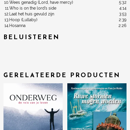
10.
Wees genadig (Lord, have mercy)
5:32
11.
Who is on the lord’s side
4:14
12.
Laat het huis gevuld zijn
3:53
13.
Hoop (Lullaby)
2:39
14.
Hosanna
2:26
BELUISTEREN
GERELATEERDE PRODUCTEN