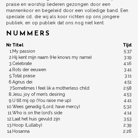
praise en worship liederen gezongen door een
mannenkoor en begeleid door een volledige band. Een
speciale cd, die wij als koor richten op ons jongere
publiek, en op publiek dat ons nog niet kent.
NUMMERS
Nr
Titel
Tijd
1.
My passion
5:37
2.
Hij kent mijn naam (He knows my name)
3:19
3.
Celebrate
4:16
4.
Rots der eeuwen
3:41
5.
Total praise
3:11
6.
Agnus dei
4:51
7.
Sometimes I feel lik a motherless child
2:58
8.
Jesu, joy of men’s desiring
4:53
9.
U tilt mij op (You raise me up)
4:41
10.
Wees genadig (Lord, have mercy)
5:32
11.
Who is on the lord’s side
4:14
12.
Laat het huis gevuld zijn
3:53
13.
Hoop (Lullaby)
2:39
14.
Hosanna
2:26