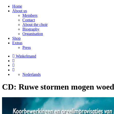
Home
About us
Members
Contact
About the choir
Biography
Organisation
Shop
Extras
Press
Winkelmand
Nederlands
CD: Ruwe stormen mogen woe