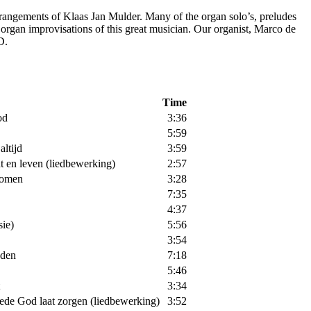
rrangements of Klaas Jan Mulder. Many of the organ solo’s, preludes
 organ improvisations of this great musician. Our organist, Marco de
D.
Time
od
3:36
5:59
ltijd
3:59
ht en leven (liedbewerking)
2:57
romen
3:28
7:35
4:37
sie)
5:56
3:54
den
7:18
5:46
3:34
ede God laat zorgen (liedbewerking)
3:52