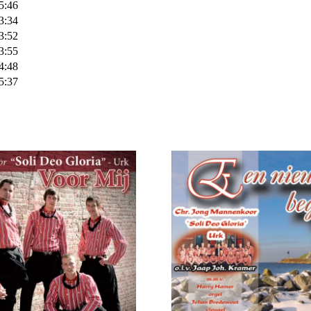
5:46
3:34
3:52
3:55
4:48
5:37