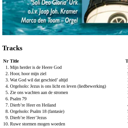
Tracks
Nr
Title
T
1.
Mijn herder is de Heere God
2.
Hoor, hoor mijn ziel
3.
Wat God wil dat geschied’ altijd
4.
Orgelsolo: Jezus is ons licht en leven (liedbewerking)
5.
Zie ons wachten aan de stromen
6.
Psalm 79
7.
Dierb’re Heer en Heiland
8.
Orgelsolo: Psalm 18 (fantasie)
9.
Dierb’re Heer’Jezus
10.
Ruwe stormen mogen woeden