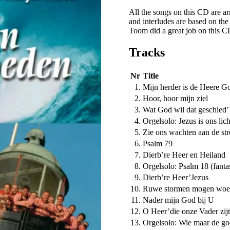
All the songs on this CD are a
and interludes are based on the
Toom did a great job on this C
Tracks
Nr
Title
1.
Mijn herder is de Heere G
2.
Hoor, hoor mijn ziel
3.
Wat God wil dat geschied’ a
4.
Orgelsolo: Jezus is ons lic
5.
Zie ons wachten aan de st
6.
Psalm 79
7.
Dierb’re Heer en Heiland
8.
Orgelsolo: Psalm 18 (fanta
9.
Dierb’re Heer’Jezus
10.
Ruwe stormen mogen woe
11.
Nader mijn God bij U
12.
O Heer’die onze Vader zijt
13.
Orgelsolo: Wie maar de go