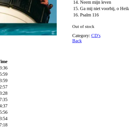
14.
Neem mijn leven
15.
Ga mij niet voorbij, o Heil
16.
Psalm 116
Out of stock
Category:
CD's
Back
ime
3:36
5:59
3:59
2:57
3:28
7:35
4:37
5:56
3:54
7:18